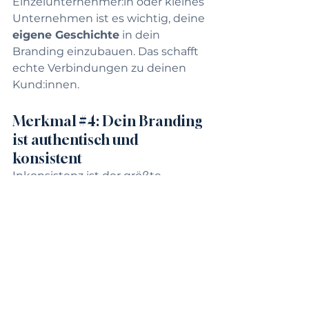
Einzelunternehmer:in oder kleines 
Unternehmen ist es wichtig, deine 
eigene Geschichte
 in dein 
Branding einzubauen. Das schafft 
echte Verbindungen zu deinen 
Kund:innen.
Merkmal 
#4
: Dein Branding 
ist authentisch und 
konsistent
Inkonsistenz ist der größte 
Branding-Killer. Deine Marke sollte 
sich 
in allen Kanälen einheitlich 
präsentieren
 – vom Social-Media-
Auftritt bis hin zur Website und 
deinen E-Mails.
Frage dich:
Passt meine Kommunikation 
zu meinen 