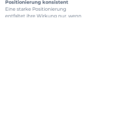
Positionierung konsistent
Eine starke Positionierung 
entfaltet ihre Wirkung nur, wenn 
du sie konsequent in deiner 
Markensprache, deinem Design 
und deiner Content-Strategie
umsetzt. Achte darauf, dass dein 
Branding diese Botschaft klar 
vermittelt.
Fazit: Werde die erste Wahl für 
deine Kund:innen!
Eine klare Positionierung hilft dir, 
genau die Menschen zu erreichen, 
die dein Angebot lieben werden. 
Scharfe deine Botschaft, 
fokussiere dich auf deine 
Stärken und kommuniziere 
konsistent.